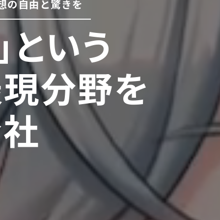
想の自由と驚きを
D」という
表現分野を
会社