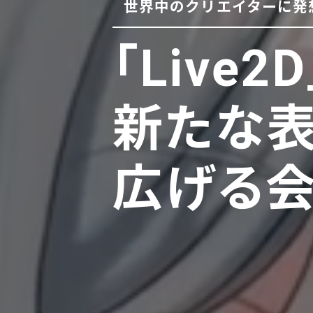
世界中のクリエイターに発
「Live2
新たな
広げる